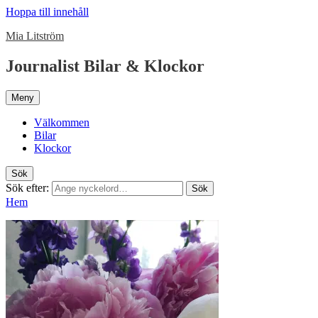
Hoppa till innehåll
Mia Litström
Journalist Bilar & Klockor
Meny
Välkommen
Bilar
Klockor
Sök
Sök efter:
Sök
Hem