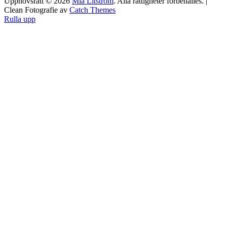
Upphovsrätt © 2026
Mia Litström
. Alla rättigheter förbehålles. |
Clean Fotografie av
Catch Themes
Rulla upp