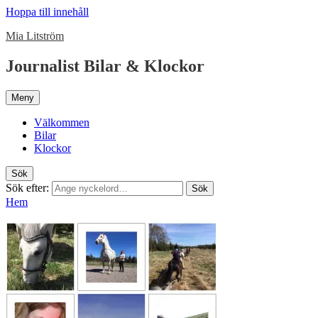
Hoppa till innehåll
Mia Litström
Journalist Bilar & Klockor
Meny
Välkommen
Bilar
Klockor
Sök
Sök efter:
Sök
Hem