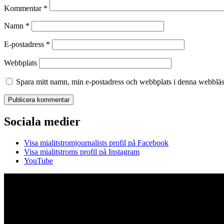
Kommentar
*
Namn
*
E-postadress
*
Webbplats
Spara mitt namn, min e-postadress och webbplats i denna webbläsa
Sociala medier
Visa mialitstromjournalists profil på Facebook
Visa mialitstroms profil på Instagram
YouTube