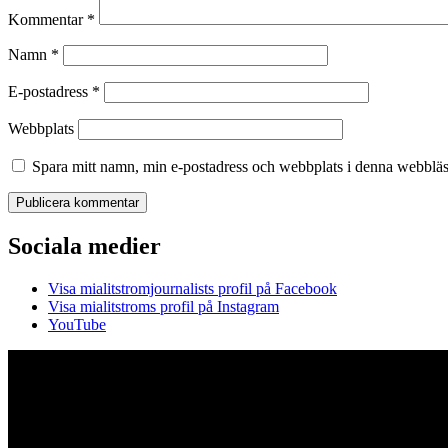
Kommentar
*
Namn
*
E-postadress
*
Webbplats
Spara mitt namn, min e-postadress och webbplats i denna webbläsa
Sociala medier
Visa mialitstromjournalists profil på Facebook
Visa mialitstroms profil på Instagram
YouTube