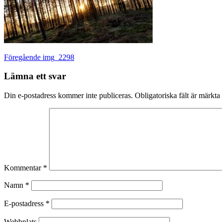
Inläggsnavigering
Föregående
Föregående
img_2298
inlägg:
Lämna ett svar
Din e-postadress kommer inte publiceras.
Obligatoriska fält är märkta
Kommentar
*
Namn
*
E-postadress
*
Webbplats