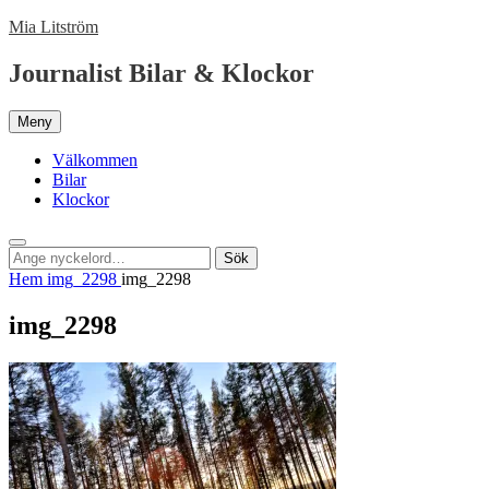
Hoppa
Mia Litström
till
innehåll
Journalist Bilar & Klockor
Meny
Välkommen
Bilar
Klockor
Sök
Sök
Sök
efter:
Hem
img_2298
img_2298
img_2298