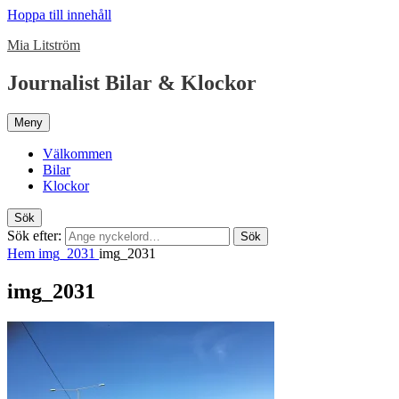
Hoppa till innehåll
Mia Litström
Journalist Bilar & Klockor
Meny
Välkommen
Bilar
Klockor
Sök
Sök efter:
Sök
Hem
img_2031
img_2031
img_2031