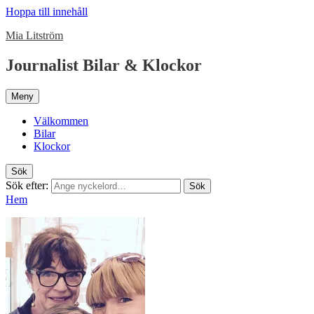
Hoppa till innehåll
Mia Litström
Journalist Bilar & Klockor
Meny
Välkommen
Bilar
Klockor
Sök
Sök efter:
Sök
Hem