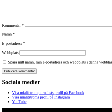
Kommentar
*
Namn
*
E-postadress
*
Webbplats
Spara mitt namn, min e-postadress och webbplats i denna webbläsa
Sociala medier
Visa mialitstromjournalists profil på Facebook
Visa mialitstroms profil på Instagram
YouTube