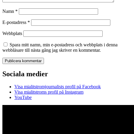
Namn
*
E-postadress
*
Webbplats
Spara mitt namn, min e-postadress och webbplats i denna
webbläsare till nästa gång jag skriver en kommentar.
Sociala medier
Visa mialitstromjournalists profil på Facebook
Visa mialitstroms profil på Instagram
YouTube